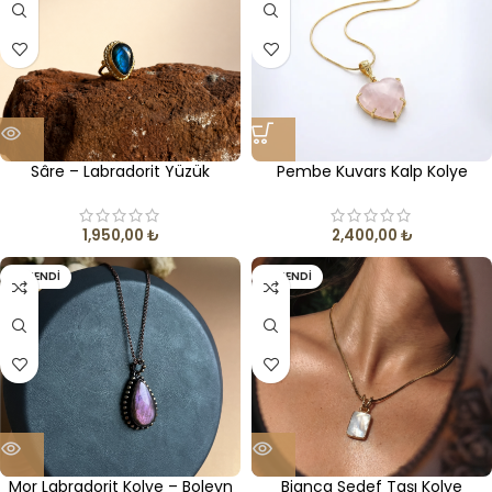
Sâre – Labradorit Yüzük
Pembe Kuvars Kalp Kolye
1,950,00
₺
2,400,00
₺
TÜKENDI
TÜKENDI
Mor Labradorit Kolye – Boleyn
Bianca Sedef Taşı Kolye