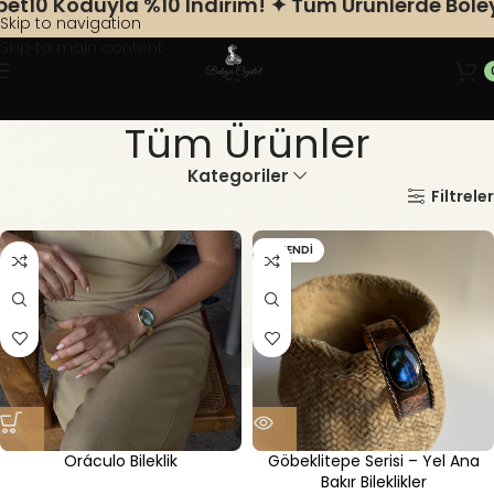
0 Koduyla %10 Indirim! ✦ Tüm Ürünlerde Boleyns
Skip to navigation
Skip to main content
Tüm Ürünler
Kategoriler
Ana Sayfa
Tüm Ürünler
Filtreler
TÜKENDI
Oráculo Bileklik
Göbeklitepe Serisi – Yel Ana
Bakır Bileklikler