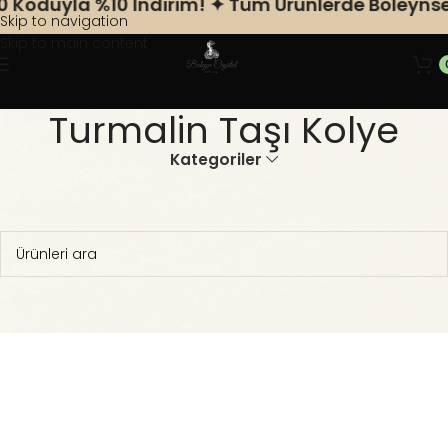
Koduyla %10 Indirim! ✦ Tüm Ürünlerde Boleynsep
Skip to navigation
Skip to main content
Turmalin Taşı Kolye
Kategoriler
Ana Sayfa
Doğal Taş Kolye
Turmalin Taşı Kolye
Seçiminizle eşleşen ürün bulunamadı.