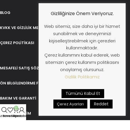
BLOG
Gizliliğinize Önem Veriyoruz.
Web sitemiz, size daha iyi bir hizmet
KVKK VE GIZLILIK METNI
sunabilmek ve deneyiminizi
kişiselleştirebilmek için çerezleri
ÇEREZ POLITIKASI
kullanmaktadır.
Çerez kullanımını kabul ederek, web
sitemizin çerez kullanımı politikasını
MESAFELI SATIŞ SÖZLEŞMESI
onaylamış olursunuz.
Gizlilik Politikamız
ÖN BILGILENDIRME FORMU
Tümünü Kabul Et
BAKIM VE GARANTI
Reddet
Çerez Ayarları
0
İADE VE DEĞIŞIM
Arama
Favoriler
Sepet
Hesabım
İLETIŞIM