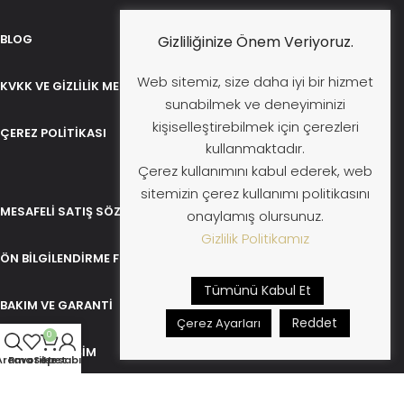
BLOG
Gizliliğinize Önem Veriyoruz.
Web sitemiz, size daha iyi bir hizmet
KVKK VE GIZLILIK METNI
sunabilmek ve deneyiminizi
kişiselleştirebilmek için çerezleri
ÇEREZ POLITIKASI
kullanmaktadır.
Çerez kullanımını kabul ederek, web
sitemizin çerez kullanımı politikasını
MESAFELI SATIŞ SÖZLEŞMESI
onaylamış olursunuz.
Gizlilik Politikamız
ÖN BILGILENDIRME FORMU
Tümünü Kabul Et
BAKIM VE GARANTI
Reddet
Çerez Ayarları
0
İADE VE DEĞIŞIM
Arama
Favoriler
Sepet
Hesabım
İLETIŞIM