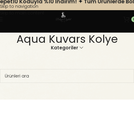
pet10 Koduyla %10 Indirim! ✦ Tüm Ürünlerde Bole
Skip to navigation
Skip to main content
Aqua Kuvars Kolye
Kategoriler
Ana Sayfa
Doğal Taş Kolye
Aqua Kuvars Kolye
Seçiminizle eşleşen ürün bulunamadı.