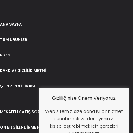
ANA SAYFA
TÜM ÜRÜNLER
BLOG
KVKK VE GIZLILIK METNI
ÇEREZ POLITIKASI
Gizliliğinize Önem Veriyoruz.
Web sitemiz, size daha iyi bir hizmet
MESAFELI SATIŞ SÖZLEŞMESI
sunabilmek ve deneyiminizi
kişiselleştirebilmek için çerezleri
ÖN BILGILENDIRME FORMU