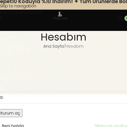
pet10 Koduyla %10 Indirim! ✦ Tüm Ürünlerde Bole
Skip to navigation
Skip to main content
Hesabım
Ana Sayfa
Hesabım
iriş Yap
*
llanıcı adı veya e-posta adresi
*
arola
Oturum aç
Beni hatırla
Şifreni mi unutt