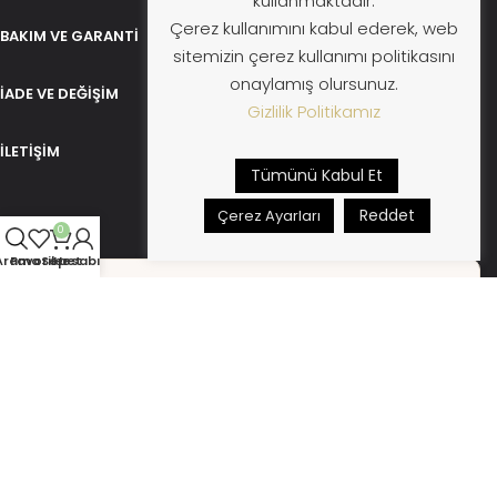
kullanmaktadır.
Çerez kullanımını kabul ederek, web
BAKIM VE GARANTI
sitemizin çerez kullanımı politikasını
onaylamış olursunuz.
İADE VE DEĞIŞIM
Gizlilik Politikamız
İLETIŞIM
Tümünü Kabul Et
Reddet
Çerez Ayarları
0
Arama
Favoriler
Sepet
Hesabım
Boleyn Circle'a Katıl
→
Formu göndererek
KVKK koşullarını
kabul etmiş sayılırsınız.