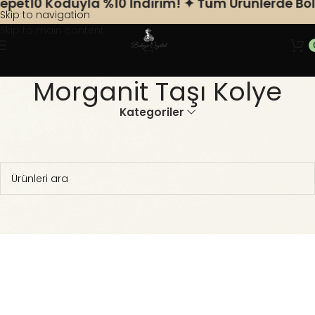
pet10 Koduyla %10 Indirim! ✦ Tüm Ürünlerde Bole
Skip to navigation
Skip to main content
Morganit Taşı Kolye
Kategoriler
Ana Sayfa
Doğal Taş Kolye
Morganit Taşı Kolye
Seçiminizle eşleşen ürün bulunamadı.