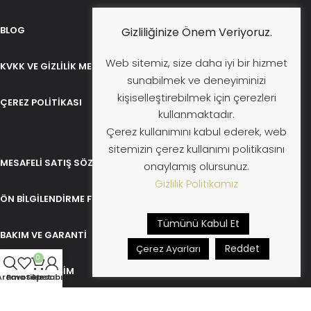
BLOG
Gizliliğinize Önem Veriyoruz.
Web sitemiz, size daha iyi bir hizmet
KVKK VE GIZLILIK METNI
sunabilmek ve deneyiminizi
kişiselleştirebilmek için çerezleri
ÇEREZ POLITIKASI
kullanmaktadır.
Çerez kullanımını kabul ederek, web
sitemizin çerez kullanımı politikasını
MESAFELI SATIŞ SÖZLEŞMESI
onaylamış olursunuz.
Gizlilik Politikamız
ÖN BILGILENDIRME FORMU
Tümünü Kabul Et
BAKIM VE GARANTI
Reddet
Çerez Ayarları
0
İADE VE DEĞIŞIM
Arama
Favoriler
Sepet
Hesabım
İLETIŞIM