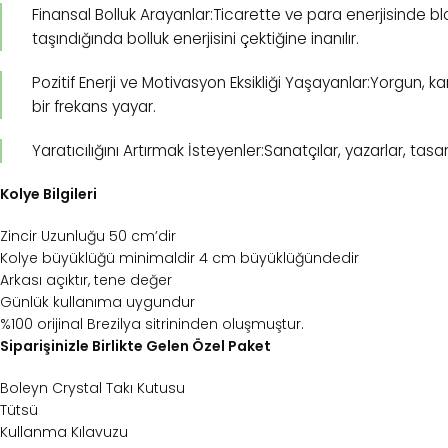
Finansal Bolluk Arayanlar:Ticarette ve para enerjisinde blok
taşındığında bolluk enerjisini çektiğine inanılır.
Pozitif Enerji ve Motivasyon Eksikliği Yaşayanlar:Yorgun, ka
bir frekans yayar.
Yaratıcılığını Artırmak İsteyenler:Sanatçılar, yazarlar, tasa
Kolye Bilgileri
Zincir Uzunluğu 50 cm’dir
Kolye büyüklüğü minimaldir 4 cm büyüklüğündedir
Arkası açıktır, tene değer
Günlük kullanıma uygundur
%100 orijinal Brezilya sitrininden oluşmuştur.
Siparişinizle Birlikte Gelen Özel Paket
Boleyn Crystal Takı Kutusu
Tütsü
Kullanma Kılavuzu