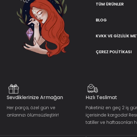
TÜM ÜRÜNLER
BLOG
KVKK VE GIZLILIK ME
ÇEREZ POLITIKASI
Sevdiklerinize Armağan
Hızlı Teslimat
Her parça, özel gün ve
Paketiniz en geç 2 iş g
anlarınızı ölümsüzleştirir!
içerisinde kargoda! Re
tatiller ve haftasonları ha