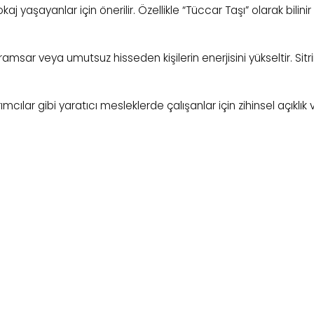
aj yaşayanlar için önerilir. Özellikle “Tüccar Taşı” olarak bili
ramsar veya umutsuz hisseden kişilerin enerjisini yükseltir. Sitri
rımcılar gibi yaratıcı mesleklerde çalışanlar için zihinsel açıklık