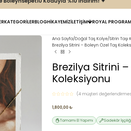
eynsepet10 Koduyla %10 Indirim! ✦
ER
KATEGORILER
BLOG
HIKAYEMIZ
İLETIŞIM
💎
ROYAL PROGRA
Ana Sayfa
Doğal Taş Kolye
Sitrin Taşı
Brezilya Sitrini – Boleyn Özel Taş Kolek
Brezilya Sitrini 
Koleksiyonu
(
4
müşteri değerlendirmes
1,800,00
₺
Tamamı El Yapımı
Sadekâr İşçiliğ