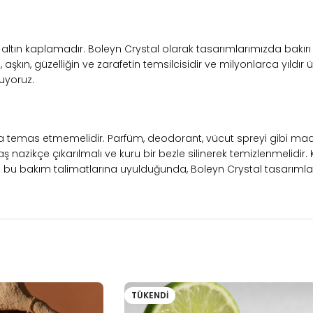
18K altın kaplamadır. Boleyn Crystal olarak tasarımlarımızda bakırı 
aşkın, güzelliğin ve zarafetin temsilcisidir ve milyonlarca yıldır üz
uyoruz.
la temas etmemelidir. Parfüm, deodorant, vücut spreyi gibi mad
ş nazikçe çıkarılmalı ve kuru bir bezle silinerek temizlenmelidir.
u bakım talimatlarına uyulduğunda, Boleyn Crystal tasarımlarınızı
TÜKENDI