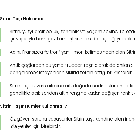
Sitrin Taşı Hakkında
Sitrin, yüzyıllardır bolluk, zenginlik ve yaşam sevinci ile öz
ışıl yapısıyla hem göz kamaştırır, hem de taşıdığı yüksek frek
Adını, Fransızca “citron” yani limon kelimesinden alan Sitr
Antik çağlardan bu yana “Tüccar Taşı” olarak da anılan Sitri
dengelemek isteyenlerin sıklıkla tercih ettiği bir kristaldir.
Sitrin taşı, kuvars ailesine ait, doğada nadir bulunan bir kri
genellikle açık sarıdan altın rengine kadar değişen renk sk
Sitrin Taşını Kimler Kullanmalı?
Öz güven sorunu yaşayanlar:Sitrin taşı, kendine olan inanc
isteyenler için birebirdir.