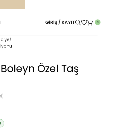
M
GIRIŞ / KAYIT
0
 Kolye
siyonu
– Boleyn Özel Taş
i)
i