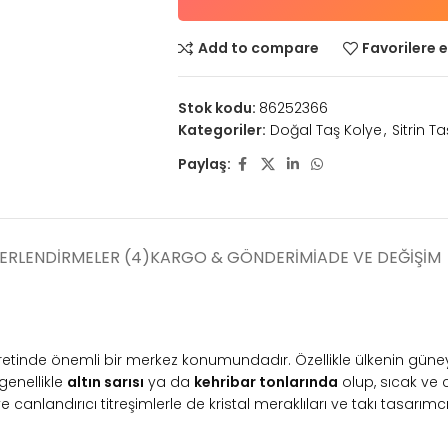
Add to compare
Favorilere e
Stok kodu:
86252366
Kategoriler:
Doğal Taş Kolye
,
Sitrin Ta
Paylaş:
ERLENDIRMELER (4)
KARGO & GÖNDERIM
İADE VE DEĞIŞIM
icaretinde önemli bir merkez konumundadır. Özellikle ülkenin gün
 genellikle
altın sarısı
ya da
kehribar tonlarında
olup, sıcak ve ca
e canlandırıcı titreşimlerle de kristal meraklıları ve takı tasarım