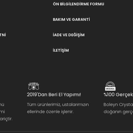
ÖN BILGILENDIRME FORMU
BAKIM VE GARANTI
TNI
İADE VE DEĞIŞIM
İLETIŞIM
2019'dan Beri El Yapımı!
%100 Gerçek
ünü
Tüm ürünlerimiz, ustalarımızın
Boleyn Crysta
smi
ellerinde özenle işlenir.
doğanın gerçek
riçtir.