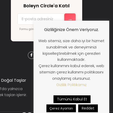
Boleyn Circle'a Katıl
→
Gizliliğinize Önem Veriyoruz.
Formu göndererek
KVKK koşullarını
kabul
etmiş sayılırsınız.
Web sitemiz, size daha iyi bir hizmet
sunabilmek ve deneyiminizi
kişiselleştirebilmek için çerezleri
kullanmaktadır.
Çerez kullanımını kabul ederek, web
sitemizin çerez kullanımı politikasını
onaylamış olursunuz.
 Doğal Taşlar
Güvenli Alışveriş
Gizlilik Politikamız
l’da yalnızca
Siparişleriniz güvenli ödeme
 taşları işlenir.
sistemi ile korunur, takip
Tümünü Kabul Et
edilebilir kargo ile gönderilir.
Reddet
Çerez Ayarları