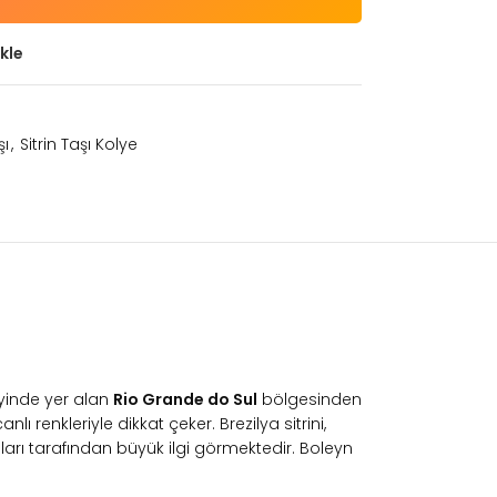
kle
şı
,
Sitrin Taşı Kolye
eyinde yer alan
Rio Grande do Sul
bölgesinden
nlı renkleriyle dikkat çeker. Brezilya sitrini,
cıları tarafından büyük ilgi görmektedir. Boleyn