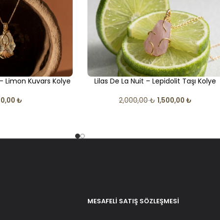
 Limon Kuvars Kolye
Lilas De La Nuit – Lepidolit Taşı Kolye
50,00
₺
2,000,00
₺
1,500,00
₺
MESAFELI SATIŞ SÖZLEŞMESI