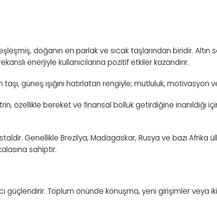
deşleşmiş, doğanın en parlak ve sıcak taşlarından biridir. Altın sa
anslı enerjiyle kullanıcılarına pozitif etkiler kazandırır.
in taşı, güneş ışığını hatırlatan rengiyle; mutluluk, motivasyon 
n, özellikle bereket ve finansal bolluk getirdiğine inanıldığı iç
staldir. Genellikle Brezilya, Madagaskar, Rusya ve bazı Afrika ülke
alasına sahiptir.
ı güçlendirir. Toplum önünde konuşma, yeni girişimler veya iki