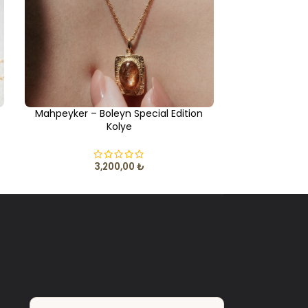
Mahpeyker – Boleyn Special Edition
Lapis Lazuli 
Kolye
3,200,00
₺