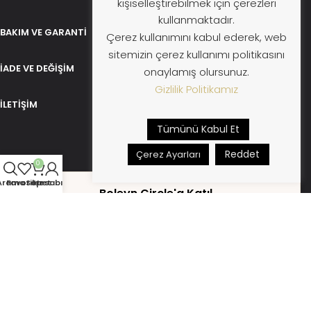
kişiselleştirebilmek için çerezleri
kullanmaktadır.
BAKIM VE GARANTI
Çerez kullanımını kabul ederek, web
sitemizin çerez kullanımı politikasını
İADE VE DEĞIŞIM
onaylamış olursunuz.
Gizlilik Politikamız
İLETIŞIM
Tümünü Kabul Et
Reddet
Çerez Ayarları
0
Arama
Favoriler
Sepet
Hesabım
Boleyn Circle'a Katıl
→
Formu göndererek
KVKK koşullarını
kabul etmiş sayılırsınız.