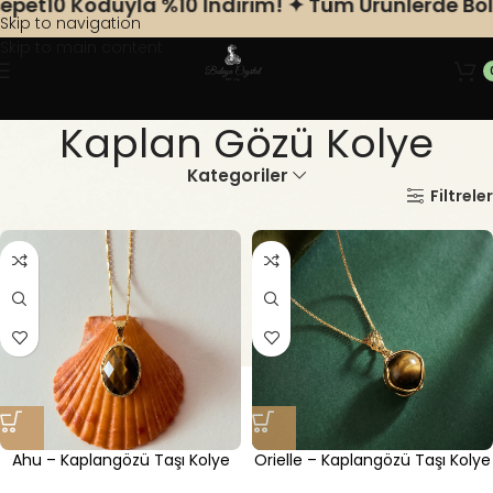
et10 Koduyla %10 Indirim! ✦ Tüm Ürünlerde Bole
Skip to navigation
Skip to main content
Kaplan Gözü Kolye
Kategoriler
Ana Sayfa
Doğal Taş Kolye
Kaplan Gözü Kolye
Filtreler
Ahu – Kaplangözü Taşı Kolye
Orielle – Kaplangözü Taşı Kolye