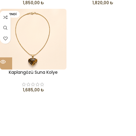
1,850,00
₺
1,820,00
₺
TÜKENDI
Kaplangözü Suna Kolye
1,685,00
₺