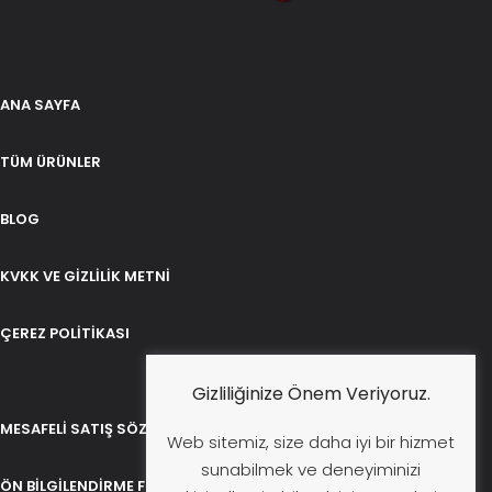
ANA SAYFA
TÜM ÜRÜNLER
BLOG
KVKK VE GIZLILIK METNI
ÇEREZ POLITIKASI
Gizliliğinize Önem Veriyoruz.
MESAFELI SATIŞ SÖZLEŞMESI
Web sitemiz, size daha iyi bir hizmet
sunabilmek ve deneyiminizi
ÖN BILGILENDIRME FORMU