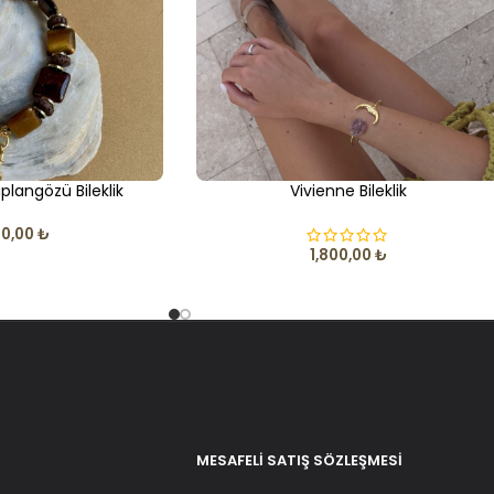
Kaplangözü Bileklik
Vivienne Bileklik
00,00
₺
1,800,00
₺
MESAFELI SATIŞ SÖZLEŞMESI