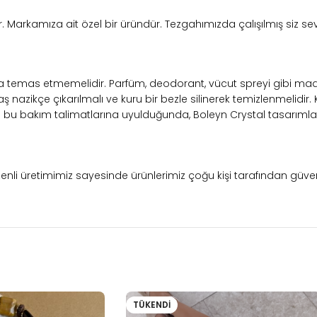
adır. Markamıza ait özel bir üründür. Tezgahımızda çalışılmış siz s
la temas etmemelidir. Parfüm, deodorant, vücut spreyi gibi mad
ş nazikçe çıkarılmalı ve kuru bir bezle silinerek temizlenmelidir.
u bakım talimatlarına uyulduğunda, Boleyn Crystal tasarımlarınızı
 özenli üretimimiz sayesinde ürünlerimiz çoğu kişi tarafından güv
TÜKENDI