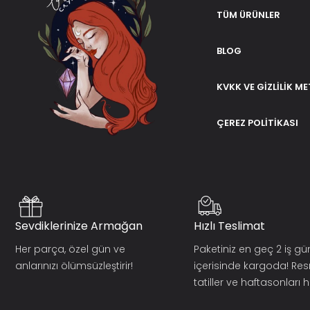
TÜM ÜRÜNLER
BLOG
KVKK VE GIZLILIK ME
ÇEREZ POLITIKASI
Sevdiklerinize Armağan
Hızlı Teslimat
Her parça, özel gün ve
Paketiniz en geç 2 iş g
anlarınızı ölümsüzleştirir!
içerisinde kargoda! Re
tatiller ve haftasonları ha