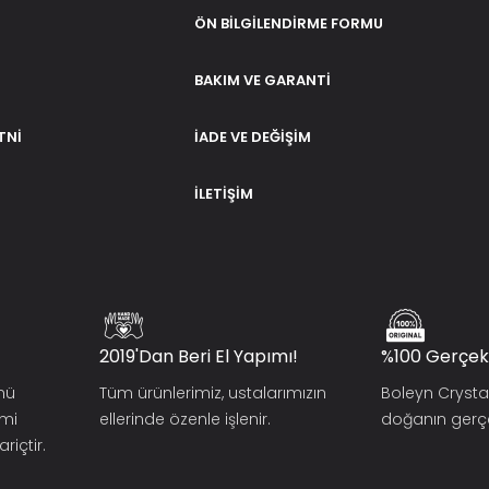
ÖN BILGILENDIRME FORMU
BAKIM VE GARANTI
TNI
İADE VE DEĞIŞIM
İLETIŞIM
2019'dan Beri El Yapımı!
%100 Gerçek
ünü
Tüm ürünlerimiz, ustalarımızın
Boleyn Crysta
smi
ellerinde özenle işlenir.
doğanın gerçek
riçtir.