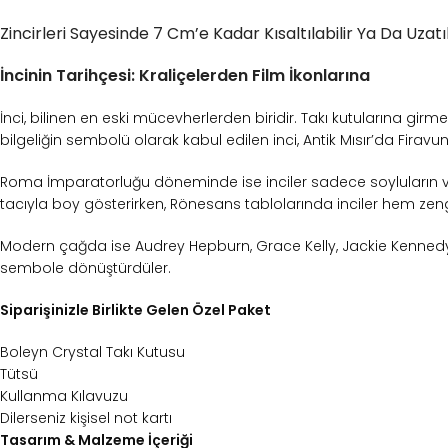
Zincirleri Sayesinde 7 Cm’e Kadar Kısaltılabilir Ya Da Uzat
İncinin Tarihçesi: Kraliçelerden Film İkonlarına
İnci, bilinen en eski mücevherlerden biridir. Takı kutularına gir
bilgeliğin sembolü olarak kabul edilen inci, Antik Mısır’da Firav
Roma İmparatorluğu döneminde ise inciler sadece soyluların ve ari
tacıyla boy gösterirken, Rönesans tablolarında inciler hem ze
Modern çağda ise Audrey Hepburn, Grace Kelly, Jackie Kennedy ve
sembole dönüştürdüler.
Siparişinizle Birlikte Gelen Özel Paket
Boleyn Crystal Takı Kutusu
Tütsü
Kullanma Kılavuzu
Dilerseniz kişisel not kartı
Tasarım & Malzeme İçeriği