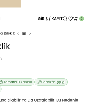
M
GIRIŞ / KAYIT
0
i Bileklik
lik
)
Tamamı El Yapımı
Sadekâr İşçiliği
saltılabilir Ya Da Uzatılabilir. Bu Nedenle