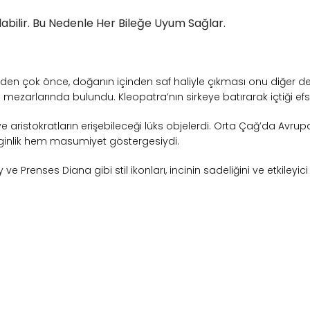
ılabilir. Bu Nedenle Her Bileğe Uyum Sağlar.
meden çok önce, doğanın içinden saf haliyle çıkması onu diğer değe
un mezarlarında bulundu. Kleopatra’nın sirkeye batırarak içtiği ef
stokratların erişebileceği lüks objelerdi. Orta Çağ’da Avrupa’daki
nginlik hem masumiyet göstergesiydi.
 Prenses Diana gibi stil ikonları, incinin sadeliğini ve etkiley