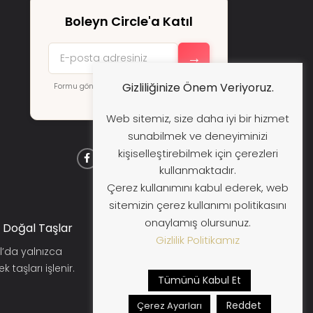
Boleyn Circle'a Katıl
→
Gizliliğinize Önem Veriyoruz.
Formu göndererek
KVKK koşullarını
kabul
etmiş sayılırsınız.
Web sitemiz, size daha iyi bir hizmet
sunabilmek ve deneyiminizi
kişiselleştirebilmek için çerezleri
kullanmaktadır.
Çerez kullanımını kabul ederek, web
sitemizin çerez kullanımı politikasını
onaylamış olursunuz.
 Doğal Taşlar
Güvenli Alışveriş
Gizlilik Politikamız
l’da yalnızca
Siparişleriniz güvenli ödeme
 taşları işlenir.
sistemi ile korunur, takip
Tümünü Kabul Et
edilebilir kargo ile gönderilir.
Reddet
Çerez Ayarları