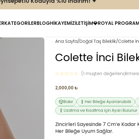
epet10 Koduyla %10 Indirim! ✦
ER
KATEGORILER
BLOG
HIKAYEMIZ
İLETIŞIM
💎
ROYAL PROGRA
Ana Sayfa
Doğal Taş Bileklik
Colette İnc
Colette İnci Bilek
(
1
müşteri değerlendirmesi
2,000,00
₺
Bakır
Her Bileğe Ayarlanabilir
Uzatma ve Kısaltma için Ayarı Bulunur
Zincirleri Sayesinde 7 Cm’e Kadar Kı
Her Bileğe Uyum Sağlar.