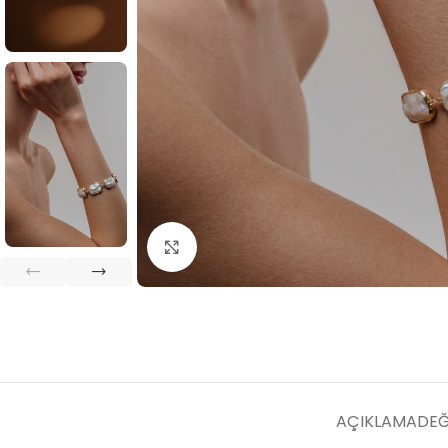
Büyütmek için tıklayın
AÇIKLAMA
DEĞ