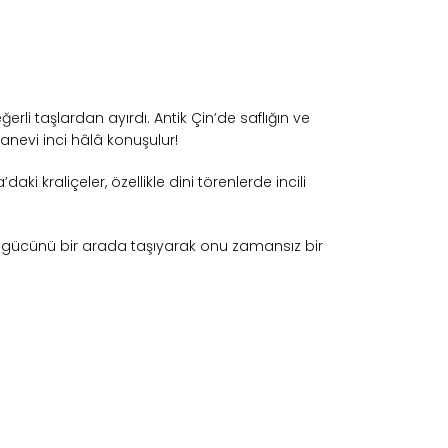
rli taşlardan ayırdı. Antik Çin’de saflığın ve
sanevi inci hâlâ konuşulur!
 kraliçeler, özellikle dini törenlerde incili
ici gücünü bir arada taşıyarak onu zamansız bir