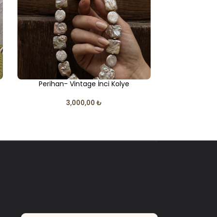
Perihan- Vintage İnci Kolye
Serp
3,000,00
₺