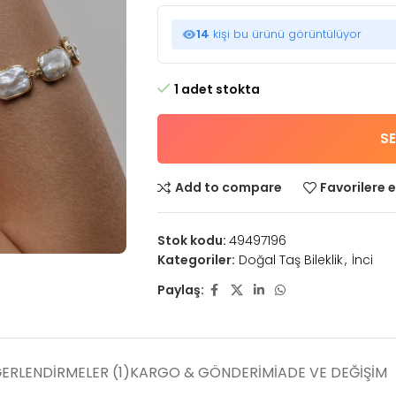
14
kişi bu ürünü görüntülüyor
1 adet stokta
SE
Add to compare
Favorilere e
Stok kodu:
49497196
Kategoriler:
Doğal Taş Bileklik
,
İnci
Paylaş:
ERLENDIRMELER (1)
KARGO & GÖNDERIM
İADE VE DEĞIŞIM